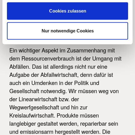
Könnte Recycling und Kreislaufwirtschaft
Cookies zulassen
dazu beitragen, den Earth Overshoot Day zu
verzögern? Und hat die Abfallwirtschaft
einen direkten Einfluss auf den
Nur notwendige Cookies
Ressourcenverbrauch und die Umwelt?
Ein wichtiger Aspekt im Zusammenhang mit
dem Ressourcenverbrauch ist der Umgang mit
Abfällen. Das ist allerdings nicht nur eine
Aufgabe der Abfallwirtschaft, denn dafür ist
auch ein Umdenken in der Politik und
Gesellschaft notwendig. Wir müssen weg von
der Linearwirtschaft bzw. der
Wegwerfgesellschaft und hin zur
Kreislaufwirtschaft. Produkte müssen
langlebiger gestaltet werden, reparierbar sein
und emissionsarm hergestellt werden. Die