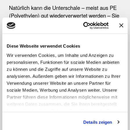
Natürlich kann die Unterschale – meist aus PE
(Polyethylen) gut wiederverwertet werden – Sie
kennen das aus den Wasserflaschen. Der
Deckel, in der Regel eine dünnere Folie, die
auch bedruckt ist, kann nicht in den
Stoffkreislauf zurück. Selbst dann ist es immer
Diese Webseite verwendet Cookies
noch besser es wird verbrannt – wir sprechen
Wir verwenden Cookies, um Inhalte und Anzeigen zu
von einer Kaskadennutzung – ist das allemal
personalisieren, Funktionen für soziale Medien anbieten
zu können und die Zugriffe auf unsere Website zu
besser, als wenn es, z.B. beim Picknick
analysieren. Außerdem geben wir Informationen zu Ihrer
weggeworfen, in der Landschaft und letztlich im
Verwendung unserer Website an unsere Partner für
Meer landet.
soziale Medien, Werbung und Analysen weiter. Unsere
Partner führen diese Informationen möglicherweise mit
Wir alle können zum Recycling beitragen, etwa
weiteren Daten zusammen, die Sie ihnen bereitgestellt
indem wir Deckel und Unterschale des
haben oder die sie im Rahmen Ihrer Nutzung der Dienste
Joghurtbechers trennen und nacheinander in
gesammelt haben.
die Gelbe Tonne geben.
Details zeigen