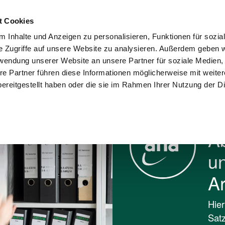
Kontakt
Karriere
Presse
Wohnungswi
t Cookies
 Inhalte und Anzeigen zu personalisieren, Funktionen für sozia
sorgung und
Umwelt und
e Zugriffe auf unsere Website zu analysieren. Außerdem geben w
Stadtreinigung
Recycling
Verantwortung
rwendung unserer Website an unsere Partner für soziale Medien
re Partner führen diese Informationen möglicherweise mit weite
Der Zweckverband
Rechtsgrundlagen
ereitgestellt haben oder die sie im Rahmen Ihrer Nutzung der D
A
un
Ar
Hier
Satz