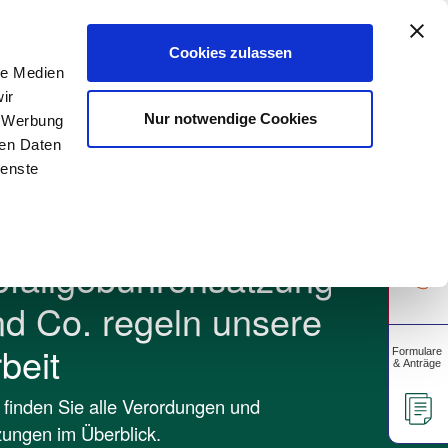
A
rtschaft
Gewerbekunden
Unsere Apps
A
Cookies zulassen
le Medien
ir
Über uns
Unser Blog
Nur notwendige Cookies
, Werbung
ren Daten
ienste
bfallgebührensatzung
d Co. regeln unsere
beit
 finden Sie alle Verordungen und
ungen im Überblick.