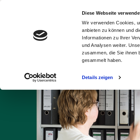
Diese Webseite verwende
Wir verwenden Cookies, um
Abfälle und
Ent
anbieten zu können und di
Wertstoffe
Informationen zu Ihrer Ve
und Analysen weiter. Unse
Startseite
Über uns
zusammen, die Sie ihnen b
gesammelt haben.
Details zeigen