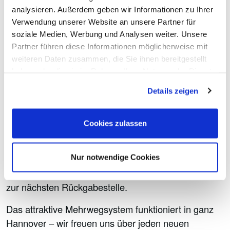
In Deutschland werden pro Stunde 320.000 Coffee-
analysieren. Außerdem geben wir Informationen zu Ihrer
to-go-Becher verbraucht. Mit Hannoccino sagen wir
Verwendung unserer Website an unsere Partner für
den Einwegverpackungen den Kampf an: Ein
soziale Medien, Werbung und Analysen weiter. Unsere
wiederverwertbarer Becher in schickem Design.
Partner führen diese Informationen möglicherweise mit
Hygienisch, geschmacksneutral und an immer mehr
weiteren Daten zusammen, die Sie ihnen bereitgestellt
haben oder die sie im Rahmen Ihrer Nutzung der Dienste
Orten der Stadt zu haben – für 2 Euro Pfand.
gesammelt haben.
Details zeigen
Werde ein Teil vom Kreis!
Je mehr mitmachen, desto besser für uns alle: Der
Cookies zulassen
Hannoccino-Becher produziert weniger Müll und
setzt ein Zeichen für die Umwelt. Zeig Deine
Nur notwendige Cookies
Verbundenheit mit Hannover. Je mehr mitmachen
desto größer das Netz – und umso kürzer der Weg
zur nächsten Rückgabestelle.
Das attraktive Mehrwegsystem funktioniert in ganz
Hannover – wir freuen uns über jeden neuen