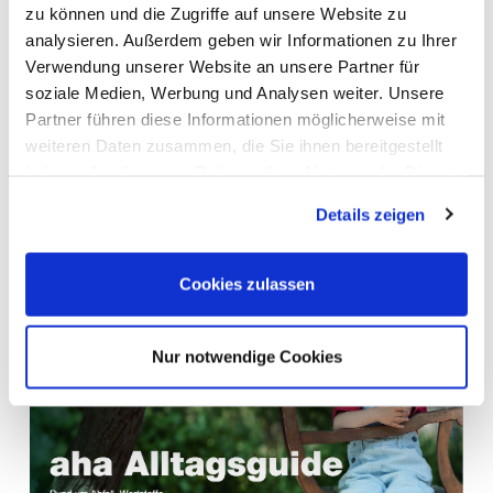
zu können und die Zugriffe auf unsere Website zu
beherzigen.
analysieren. Außerdem geben wir Informationen zu Ihrer
Mit dem aha-Alltagsguide
Verwendung unserer Website an unsere Partner für
Unterwegs immer bestens informiert rund um
soziale Medien, Werbung und Analysen weiter. Unsere
Partner führen diese Informationen möglicherweise mit
Abfallvermeidung und Kreislaufwirtschaft. Ganz
weiteren Daten zusammen, die Sie ihnen bereitgestellt
einfach Guide öffnen und PDF auf Ihrem
haben oder die sie im Rahmen Ihrer Nutzung der Dienste
Smartphone oder Tablet abspeichern.
gesammelt haben.
Details zeigen
Zum Alltagsguide
Cookies zulassen
Nur notwendige Cookies