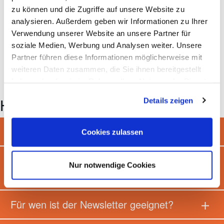
zu können und die Zugriffe auf unsere Website zu
analysieren. Außerdem geben wir Informationen zu Ihrer
Verwendung unserer Website an unsere Partner für
soziale Medien, Werbung und Analysen weiter. Unsere
Partner führen diese Informationen möglicherweise mit
weiteren Daten zusammen, die Sie ihnen bereitgestellt
haben oder die sie im Rahmen Ihrer Nutzung der Dienste
gesammelt haben.
Häufig gestellte Fragen
Details zeigen
Wann erhalte ich den ersten Newsletter?
Cookies zulassen
Wie kann ich mich vom Newsletter
Nur notwendige Cookies
abmelden?
Für wen ist der Newsletter geeignet?