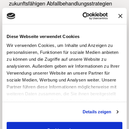
zukunftsfähigen Abfallbehandlungsstrategien
von aha. Wie wird der Abfall von heute
verwertet, um die Ressourcen für morgen zu
schonen?
Diese Webseite verwendet Cookies
Das absolute Highlight wartete am Ende der
Wir verwenden Cookies, um Inhalte und Anzeigen zu
Tour: der gemeinsame Aufstieg auf den
personalisieren, Funktionen für soziale Medien anbieten
Nordberg. Bei bestem Wetter genoss die
zu können und die Zugriffe auf unsere Website zu
Gruppe einen beeindruckenden Panoramablick
analysieren. Außerdem geben wir Informationen zu Ihrer
über das gesamte Abfallbehandlungszentrum
Verwendung unserer Website an unsere Partner für
und weit über die Region Hannover hinaus.
soziale Medien, Werbung und Analysen weiter. Unsere
Partner führen diese Informationen möglicherweise mit
Fazit: Nur gemeinsam bleibt die Region
weiteren Daten zusammen, die Sie ihnen bereitgestellt
sauber
haben oder die sie im Rahmen Ihrer Nutzung der Dienste
gesammelt haben.
Das Treffen 2026 hat einmal mehr bewiesen:
Details zeigen
Die Herausforderungen der Zukunft – sei es der
Klimaschutz, die Ressourcenknappheit oder die