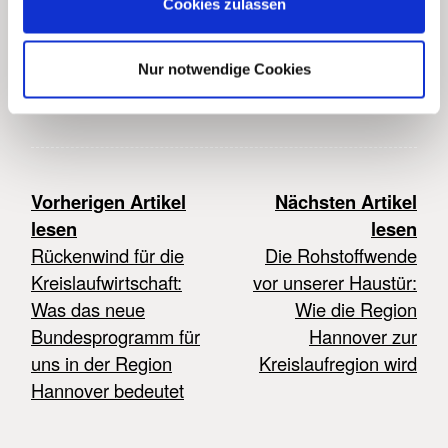
Cookies zulassen
Sauberkeit im öffentlichen Raum – lassen sich
nur Hand in Hand lösen. Der direkte Draht
zwischen aha und den Umweltbeauftragten
Nur notwendige Cookies
bleibt dafür das wichtigste Werkzeug.
Vorherigen Artikel
Nächsten Artikel
lesen
lesen
Rückenwind für die
Die Rohstoffwende
Kreislaufwirtschaft:
vor unserer Haustür:
Was das neue
Wie die Region
Bundesprogramm für
Hannover zur
uns in der Region
Kreislaufregion wird
Hannover bedeutet