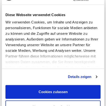
BESTELLUNG
Diese Webseite verwendet Cookies
Wir verwenden Cookies, um Inhalte und Anzeigen zu
Anzahl
Summe
personalisieren, Funktionen für soziale Medien anbieten
40 Liter-Zusatzsack
zu können und die Zugriffe auf unsere Website zu
(kostet je 10,00
0,00
Euro
analysieren. Außerdem geben wir Informationen zu Ihrer
Euro)
Verwendung unserer Website an unsere Partner für
80 Liter-Zusatzsack
soziale Medien, Werbung und Analysen weiter. Unsere
Partner führen diese Informationen möglicherweise mit
(kostet je 15,00
0,00
Euro
weiteren Daten zusammen, die Sie ihnen bereitgestellt
Euro)
haben oder die sie im Rahmen Ihrer Nutzung der Dienste
Versandgebühren
1,85
Euro
gesammelt haben.
Gesamtgebühr:
Details zeigen
1,85
Euro
Cookies zulassen