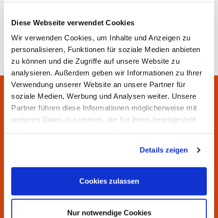
für Führungen leider ausgebucht.
Diese Webseite verwendet Cookies
Voraussichtlich ab Mitte Dezember gibt es den
Wir verwenden Cookies, um Inhalte und Anzeigen zu
neuen Kalender zum Anmelden einer Führung für
personalisieren, Funktionen für soziale Medien anbieten
2027.
zu können und die Zugriffe auf unsere Website zu
analysieren. Außerdem geben wir Informationen zu Ihrer
Verwendung unserer Website an unsere Partner für
soziale Medien, Werbung und Analysen weiter. Unsere
Ihr Kontakt für die
Partner führen diese Informationen möglicherweise mit
Entdeckertouren und
weiteren Daten zusammen, die Sie ihnen bereitgestellt
haben oder die sie im Rahmen Ihrer Nutzung der Dienste
Führungen.
gesammelt haben.
Details zeigen
Cookies zulassen
Nur notwendige Cookies