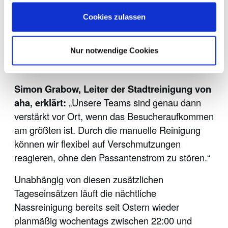
Belästigungen durch Stau- und Lärm zu
Cookies zulassen
vermeiden konzentriert sich der Einsatz der
Stadtreinigung auf die klassische Arbeit mit
Nur notwendige Cookies
Kehrbesen und Schaufel, sowie die Leerung der
Abfallbehälter.
Simon Grabow, Leiter der Stadtreinigung von
aha, erklärt:
„Unsere Teams sind genau dann
verstärkt vor Ort, wenn das Besucheraufkommen
am größten ist. Durch die manuelle Reinigung
können wir flexibel auf Verschmutzungen
reagieren, ohne den Passantenstrom zu stören.“
Unabhängig von diesen zusätzlichen
Tageseinsätzen läuft die nächtliche
Nassreinigung bereits seit Ostern wieder
planmäßig wochentags zwischen 22:00 und