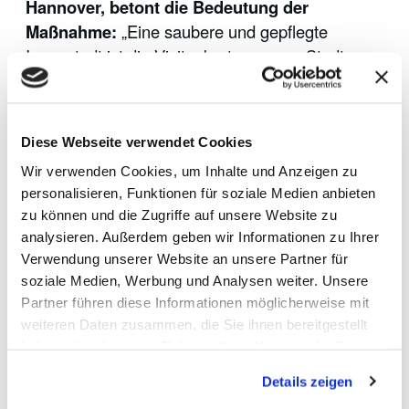
Hannover, betont die Bedeutung der
Maßnahme:
„Eine saubere und gepflegte
Innenstadt ist die Visitenkarte unserer Stadt –
und eine zentrale Voraussetzung für das
Sicherheitsgefühl der Menschen im Alltag.
Menschen sollen sich hier gern aufhalten,
Diese Webseite verwendet Cookies
einkaufen oder einfach Zeit verbringen können.
Wir verwenden Cookies, um Inhalte und Anzeigen zu
Genau dieses Gefühl von Wohlbefinden wollen
personalisieren, Funktionen für soziale Medien anbieten
wir durch die zusätzliche Reinigung ermöglichen
zu können und die Zugriffe auf unsere Website zu
- dafür arbeiten Stadt, aha und Handel eng
analysieren. Außerdem geben wir Informationen zu Ihrer
zusammen.“
Verwendung unserer Website an unsere Partner für
soziale Medien, Werbung und Analysen weiter. Unsere
Manuelle Präzision und technologische
Partner führen diese Informationen möglicherweise mit
Erprobung
weiteren Daten zusammen, die Sie ihnen bereitgestellt
haben oder die sie im Rahmen Ihrer Nutzung der Dienste
Da eine Reinigung während der
gesammelt haben.
hochfrequentierten Stoßzeiten in der
Details zeigen
Fußgängerzone nur manuell erfolgen kann, um