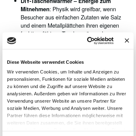
DIY-Taschenwärmer – Energie zum
Mitnehmen
: Physik wird greifbar, wenn
Besucher aus einfachen Zutaten wie Salz
und einem Metallplättchen ihren eigenen
funktionsfähigen Taschenwärmer bauen.
Das Projekt im Mini-Format für die
Hosentasche vermittelt spielerisch das
Prinzip des Wärmetransports. Die
Diese Webseite verwendet Cookies
selbstgemachte „Heizung“ darf direkt mit
Wir verwenden Cookies, um Inhalte und Anzeigen zu
nach Hause genommen werden.
personalisieren, Funktionen für soziale Medien anbieten
Achtung, explosiv! Wenn die Tonne
zu können und die Zugriffe auf unsere Website zu
knallt
: Dass richtige Mülltrennung
analysieren. Außerdem geben wir Informationen zu Ihrer
lebenswichtig ist, zeigt aha mit einem
Verwendung unserer Website an unsere Partner für
eindrucksvollen Aufklärungsfilm. Er
soziale Medien, Werbung und Analysen weiter. Unsere
veranschaulicht, wie falsch entsorgte Akkus
Partner führen diese Informationen möglicherweise mit
unter Druck in Sortieranlagen zu echten
weiteren Daten zusammen, die Sie ihnen bereitgestellt
haben oder die sie im Rahmen Ihrer Nutzung der Dienste
Feuerfackeln werden. Deformierte