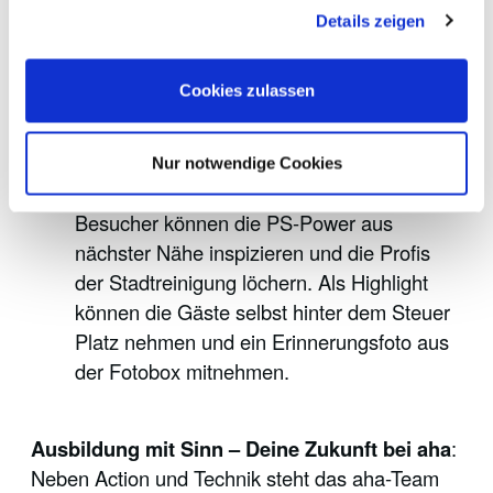
gesammelt haben.
Metallteile direkt aus den Anlagen
Details zeigen
untermauern als Exponate die
Zerstörungskraft und sensibilisieren für die
Cookies zulassen
korrekte Entsorgung.
Kehrmaschinen-Inspektion – Dein Selfie
am Steuer
: Für Technikbegeisterte öffnet
Nur notwendige Cookies
aha die Türen einer echten Kehrmaschine.
Besucher können die PS-Power aus
nächster Nähe inspizieren und die Profis
der Stadtreinigung löchern. Als Highlight
können die Gäste selbst hinter dem Steuer
Platz nehmen und ein Erinnerungsfoto aus
der Fotobox mitnehmen.
Ausbildung mit Sinn – Deine Zukunft bei aha
:
Neben Action und Technik steht das aha-Team