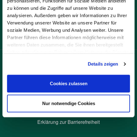
personalisieren, Funktionen für soziale Medien anbieten
Service-Hotline
0800 999 11 99
zu können und die Zugriffe auf unsere Website zu
analysieren. Außerdem geben wir Informationen zu Ihrer
Servicezeiten
Verwendung unserer Website an unsere Partner für
Mo-Do 7 - 16.30 Uhr
soziale Medien, Werbung und Analysen weiter. Unsere
Fr 7 - 15 Uhr
Partner führen diese Informationen möglicherweise mit
weiteren Daten zusammen, die Sie ihnen bereitgestellt
haben oder die sie im Rahmen Ihrer Nutzung der Dienste
gesammelt haben.
Details zeigen
Cookies zulassen
Impressum
Datenschutz
Nur notwendige Cookies
Rechtsgrundlagen
Erklärung zur Barrierefreiheit