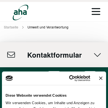
Startseite
Umwelt und Verantwortung
Kontaktformular
Unsere Apps:
aha-App
Müllmelde-App
Diese Webseite verwendet Cookies
Rufnummern
Wir verwenden Cookies, um Inhalte und Anzeigen zu
Zahlungshotline
0511 9911 666 504