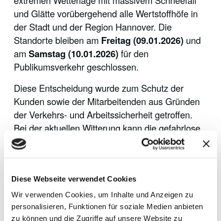
extremen Wetterlage mit massivem Schneefall
und Glätte vorübergehend alle Wertstoffhöfe in
der Stadt und der Region Hannover. Die
Standorte bleiben am
Freitag (09.01.2026)
und
am
Samstag (10.01.2026)
für den
Publikumsverkehr geschlossen.
Diese Entscheidung wurde zum Schutz der
Kunden sowie der Mitarbeitenden aus Gründen
der Verkehrs- und Arbeitssicherheit getroffen.
Bei der aktuellen Witterung kann die gefahrlose
Begeh- und Befahrbarkeit der Stationsflächen
nicht flächendeckend garantiert werden. Von der
Schließung sind alle Standorte betroffen,
Diese Webseite verwendet Cookies
unabhängig von ihren regulären Samstags-
Öffnungszeiten.
Wir verwenden Cookies, um Inhalte und Anzeigen zu
personalisieren, Funktionen für soziale Medien anbieten
Besonderheit Deponien:
Anlieferungen für
zu können und die Zugriffe auf unsere Website zu