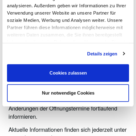
Privatpersonen und Gewerbe auf den
analysieren. Außerdem geben wir Informationen zu Ihrer
Wertstoffhöfen der Deponien
Lahe, Burgdorf
Verwendung unserer Website an unsere Partner für
soziale Medien, Werbung und Analysen weiter. Unsere
und Kolenfeld
sind am Freitag und Samstag
Partner führen diese Informationen möglicherweise mit
ebenfalls nicht möglich. Die Wertstoffhöfe der
weiteren Daten zusammen, die Sie ihnen bereitgestellt
drei Standorte öffnen wieder wie gewohnt am
haben oder die sie im Rahmen Ihrer Nutzung der Dienste
Montag, den 12. Januar
, für Anlieferungen.
gesammelt haben.
Details zeigen
Wiedereröffnung der übrigen Höfe:
Nach
derzeitiger Planung werden alle weiteren
Cookies zulassen
Wertstoffhöfe ab
Dienstag, den 13. Januar
,
wieder wie gewohnt öffnen, sofern es die
Witterungsverhältnisse zulassen. aha beobachtet
Nur notwendige Cookies
die Lage kontinuierlich und wird über mögliche
Änderungen der Öffnungstermine fortlaufend
informieren.
Aktuelle Informationen finden sich jederzeit unter