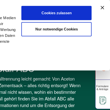
A
rtschaft
Gewerbekunden
Unsere Apps
A
Cookies zulassen
le Medien
ir
Über uns
Unser Blog
Nur notwendige Cookies
, Werbung
ren Daten
ienste
bfall ABC
lltrennung leicht gemacht: Von Aceton
Zementsack – alles richtig entsorgt! Wenn
mal nicht wissen, wohin ein bestimmter
ll gehört finden Sie im Abfall ABC alle
rmationen rund um die Entsorgung der