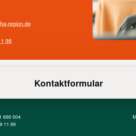
ha-region.de
11 99
Kontaktformular
1 666 504
M
9 11 99