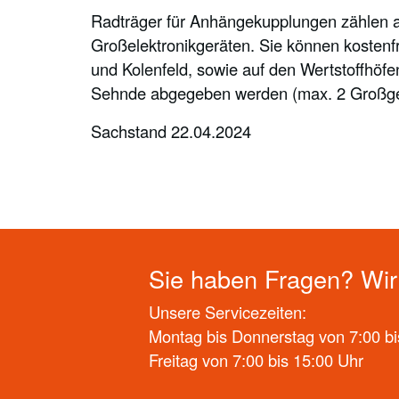
Radträger für Anhängekupplungen zählen au
Großelektronikgeräten. Sie können kostenf
und Kolenfeld, sowie auf den Wertstoffhöfe
Sehnde abgegeben werden (max. 2 Großger
Sachstand 22.04.2024
Sie haben Fragen? Wir 
Unsere Servicezeiten:
Montag bis Donnerstag von 7:00 bi
Freitag von 7:00 bis 15:00 Uhr