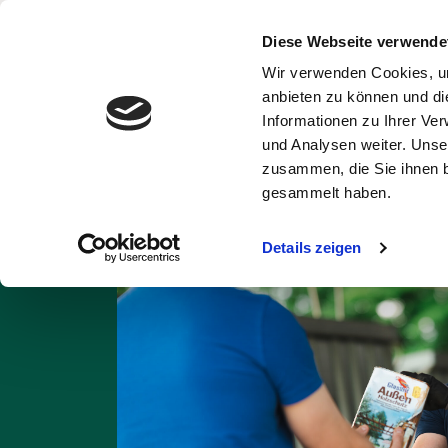
Diese Webseite verwende
Wir verwenden Cookies, um
Abfälle und
Ent
anbieten zu können und di
Wertstoffe
Informationen zu Ihrer Ve
und Analysen weiter. Unse
Startseite
Abfall A
zusammen, die Sie ihnen b
gesammelt haben.
Details zeigen