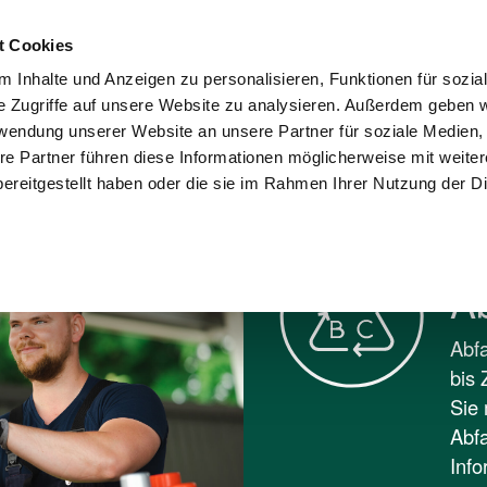
Kontakt
Karriere
Presse
Wohnungswi
t Cookies
 Inhalte und Anzeigen zu personalisieren, Funktionen für sozia
sorgung und
Umwelt und
e Zugriffe auf unsere Website zu analysieren. Außerdem geben w
Stadtreinigung
Recycling
Verantwortung
rwendung unserer Website an unsere Partner für soziale Medien
re Partner führen diese Informationen möglicherweise mit weite
BC
ereitgestellt haben oder die sie im Rahmen Ihrer Nutzung der D
A
Abfa
bis 
Sie 
Abfa
Info