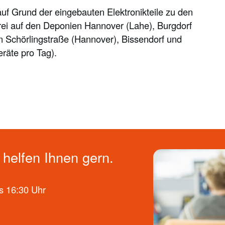
f Grund der eingebauten Elektronikteile zu den
rei auf den Deponien Hannover (Lahe), Burgdorf
n Schörlingstraße (Hannover), Bissendorf und
äte pro Tag).
helfen Ihnen gern.
s 16:30 Uhr