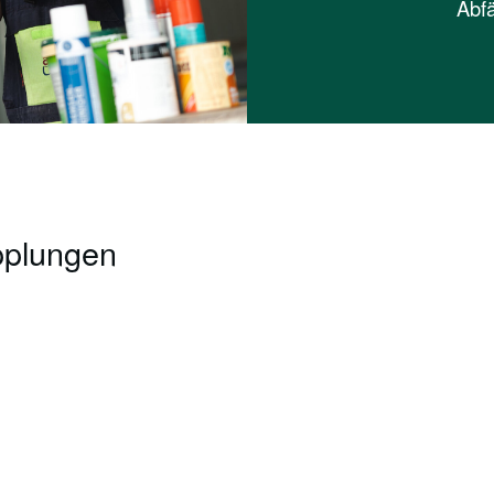
Abfä
pplungen