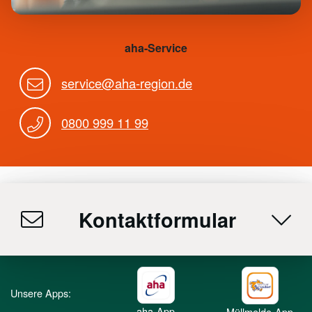
aha-Service
service@aha-region.de
0800 999 11 99
Kontaktformular
Unsere Apps:
aha-App
Müllmelde-App