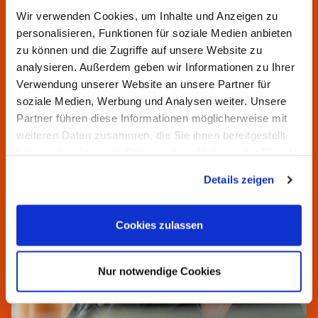
Sie haben Fragen? Wir helfen
Wir verwenden Cookies, um Inhalte und Anzeigen zu
Ihnen gern.
personalisieren, Funktionen für soziale Medien anbieten
zu können und die Zugriffe auf unsere Website zu
Unsere Servicezeiten:
analysieren. Außerdem geben wir Informationen zu Ihrer
Montag bis Donnerstag von 7:00 bis 16:30 Uhr
Verwendung unserer Website an unsere Partner für
Freitag von 7:00 bis 15:00 Uhr
soziale Medien, Werbung und Analysen weiter. Unsere
Partner führen diese Informationen möglicherweise mit
weiteren Daten zusammen, die Sie ihnen bereitgestellt
haben oder die sie im Rahmen Ihrer Nutzung der Dienste
gesammelt haben.
Details zeigen
Cookies zulassen
Nur notwendige Cookies