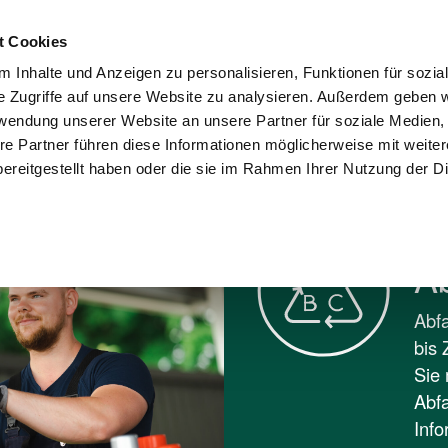
Kontakt
Karriere
Presse
Wohnungswi
t Cookies
 Inhalte und Anzeigen zu personalisieren, Funktionen für sozia
sorgung und
Umwelt und
e Zugriffe auf unsere Website zu analysieren. Außerdem geben w
Stadtreinigung
Recycling
Verantwortung
rwendung unserer Website an unsere Partner für soziale Medien
re Partner führen diese Informationen möglicherweise mit weite
BC
ereitgestellt haben oder die sie im Rahmen Ihrer Nutzung der D
A
Abfa
bis 
Sie 
Abfa
Info