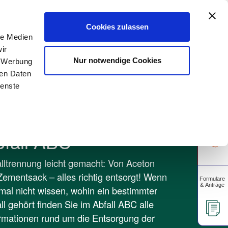
A
rtschaft
Gewerbekunden
Unsere Apps
A
Cookies zulassen
le Medien
ir
Über uns
Unser Blog
Nur notwendige Cookies
, Werbung
ren Daten
ienste
bfall ABC
lltrennung leicht gemacht: Von Aceton
Zementsack – alles richtig entsorgt! Wenn
mal nicht wissen, wohin ein bestimmter
ll gehört finden Sie im Abfall ABC alle
rmationen rund um die Entsorgung der