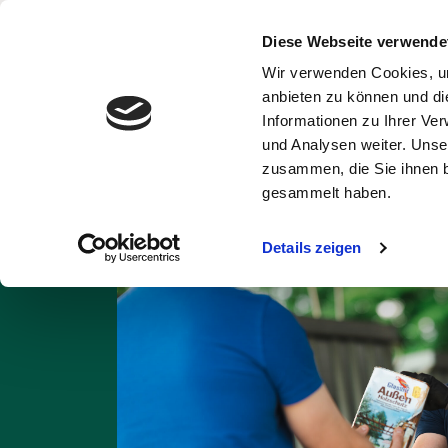
Diese Webseite verwende
Wir verwenden Cookies, um
Abfälle und
Ent
anbieten zu können und di
Wertstoffe
Informationen zu Ihrer Ve
und Analysen weiter. Unse
Startseite
Abfall A
zusammen, die Sie ihnen b
gesammelt haben.
Details zeigen