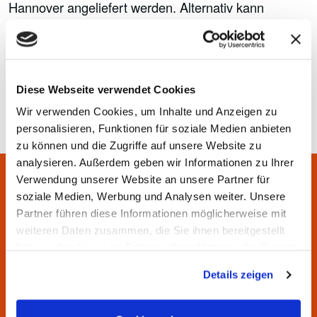
Hannover angeliefert werden. Alternativ kann
Häckselgut auch auf dem eigenen Grundstück
Kompostiert werden.
Sachstand: 08.03.2023
Diese Webseite verwendet Cookies
Wir verwenden Cookies, um Inhalte und Anzeigen zu
personalisieren, Funktionen für soziale Medien anbieten
zu können und die Zugriffe auf unsere Website zu
analysieren. Außerdem geben wir Informationen zu Ihrer
Verwendung unserer Website an unsere Partner für
Sie haben Fragen? Wir helfen
soziale Medien, Werbung und Analysen weiter. Unsere
Partner führen diese Informationen möglicherweise mit
Ihnen gern.
weiteren Daten zusammen, die Sie ihnen bereitgestellt
haben oder die sie im Rahmen Ihrer Nutzung der Dienste
Unsere Servicezeiten:
gesammelt haben.
Montag bis Donnerstag von 7:00 bis 16:30 Uhr
Details zeigen
Freitag von 7:00 bis 15:00 Uhr