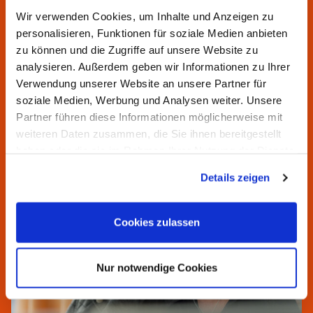
Sie haben Fragen? Wir helfen
Wir verwenden Cookies, um Inhalte und Anzeigen zu
Ihnen gern.
personalisieren, Funktionen für soziale Medien anbieten
zu können und die Zugriffe auf unsere Website zu
Unsere Servicezeiten:
analysieren. Außerdem geben wir Informationen zu Ihrer
Montag bis Donnerstag von 7:00 bis 16:30 Uhr
Verwendung unserer Website an unsere Partner für
Freitag von 7:00 bis 15:00 Uhr
soziale Medien, Werbung und Analysen weiter. Unsere
Partner führen diese Informationen möglicherweise mit
weiteren Daten zusammen, die Sie ihnen bereitgestellt
haben oder die sie im Rahmen Ihrer Nutzung der Dienste
gesammelt haben.
Details zeigen
Cookies zulassen
Nur notwendige Cookies