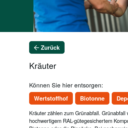
Zurück
Kräuter
Können Sie hier entsorgen:
Wertstoffhof
Biotonne
Dep
Kräuter zählen zum Grünabfall. Grünabfall
hochwertigem RAL-gütegesichertem Kompost