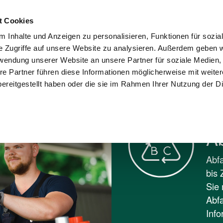
Kontakt
Karriere
Presse
Wohnungswi
t Cookies
 Inhalte und Anzeigen zu personalisieren, Funktionen für sozia
sorgung und
Umwelt und
e Zugriffe auf unsere Website zu analysieren. Außerdem geben w
Stadtreinigung
Recycling
Verantwortung
rwendung unserer Website an unsere Partner für soziale Medien
re Partner führen diese Informationen möglicherweise mit weite
BC
ereitgestellt haben oder die sie im Rahmen Ihrer Nutzung der D
A
Abfa
bis 
Sie 
Abfa
Info