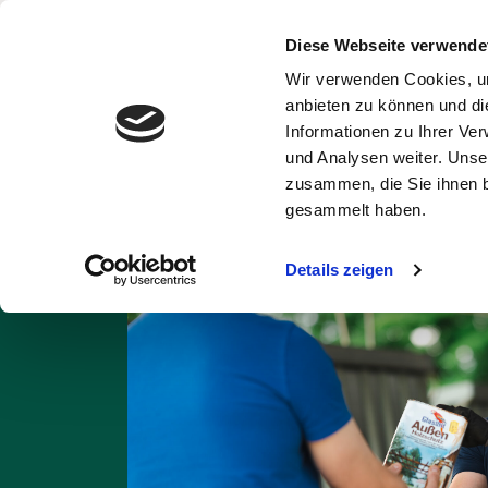
Diese Webseite verwende
Wir verwenden Cookies, um
Abfälle und
Ent
anbieten zu können und di
Wertstoffe
Informationen zu Ihrer Ve
und Analysen weiter. Unse
Startseite
Abfall A
zusammen, die Sie ihnen b
gesammelt haben.
Details zeigen