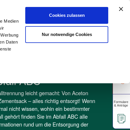
A
rtschaft
Gewerbekunden
Unsere Apps
A
Cookies zulassen
le Medien
ir
Über uns
Unser Blog
Nur notwendige Cookies
, Werbung
ren Daten
ienste
bfall ABC
lltrennung leicht gemacht: Von Aceton
Zementsack – alles richtig entsorgt! Wenn
mal nicht wissen, wohin ein bestimmter
ll gehört finden Sie im Abfall ABC alle
rmationen rund um die Entsorgung der