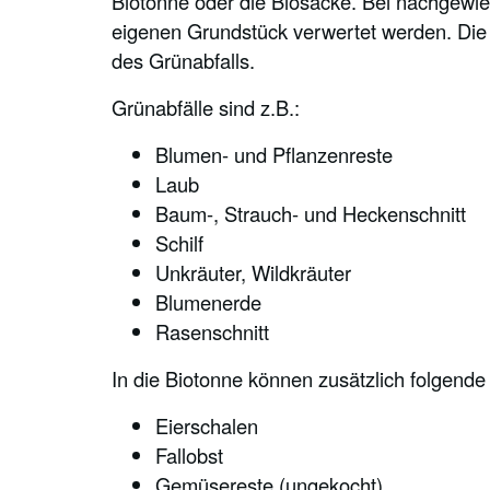
Biotonne oder die Biosäcke. Bei nachgewi
eigenen Grundstück verwertet werden. Di
des Grünabfalls.
Grünabfälle sind z.B.:
Blumen- und Pflanzenreste
Laub
Baum-, Strauch- und Heckenschnitt
Schilf
Unkräuter, Wildkräuter
Blumenerde
Rasenschnitt
In die Biotonne können zusätzlich folgend
Eierschalen
Fallobst
Gemüsereste (ungekocht)