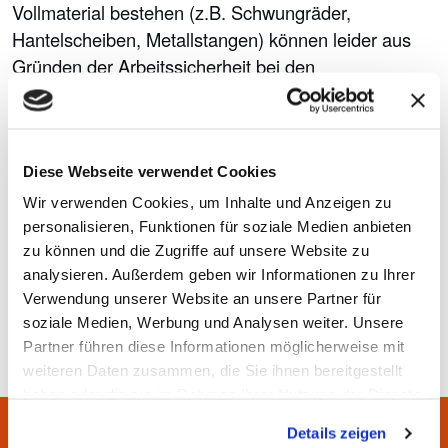
Vollmaterial bestehen (z.B. Schwungräder,
Hantelscheiben, Metallstangen) können leider aus
Gründen der Arbeitssicherheit bei den
nachfolgenden Verarbeitungsschritten nicht bei der
Sperrabfallabfuhr mitgenommen werden.
Für die Entsorgung dieser Metallteile vereinbaren Sie
Diese Webseite verwendet Cookies
bitte einen gesonderten Abholtermin (kostenpflichtig)
Wir verwenden Cookies, um Inhalte und Anzeigen zu
oder nutzen die Abgabemöglichkeit auf einem
personalisieren, Funktionen für soziale Medien anbieten
unserer Wertstoffhöfe.
zu können und die Zugriffe auf unsere Website zu
analysieren. Außerdem geben wir Informationen zu Ihrer
Sachstand: 07.12.2022
Verwendung unserer Website an unsere Partner für
soziale Medien, Werbung und Analysen weiter. Unsere
Partner führen diese Informationen möglicherweise mit
weiteren Daten zusammen, die Sie ihnen bereitgestellt
haben oder die sie im Rahmen Ihrer Nutzung der Dienste
gesammelt haben.
Details zeigen