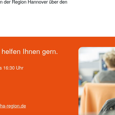
fen der Region Hannover über den
helfen Ihnen gern.
s 16:30 Uhr
ha-region.de