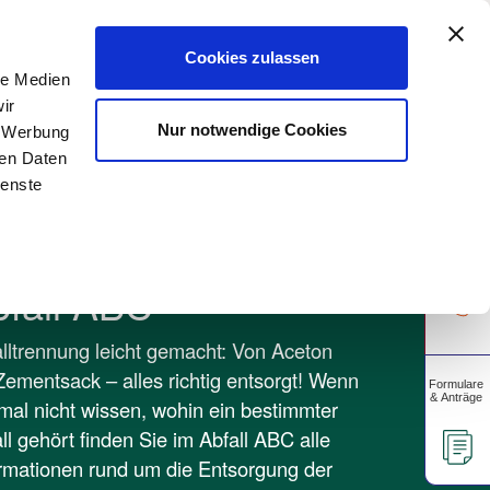
A
rtschaft
Gewerbekunden
Unsere Apps
A
Cookies zulassen
le Medien
ir
Über uns
Unser Blog
Nur notwendige Cookies
, Werbung
ren Daten
ienste
bfall ABC
lltrennung leicht gemacht: Von Aceton
Zementsack – alles richtig entsorgt! Wenn
mal nicht wissen, wohin ein bestimmter
ll gehört finden Sie im Abfall ABC alle
rmationen rund um die Entsorgung der