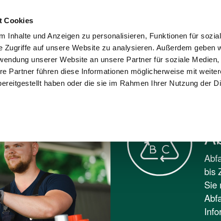
Kontakt
Karriere
Presse
Wohnungswi
t Cookies
 Inhalte und Anzeigen zu personalisieren, Funktionen für sozia
sorgung und
Umwelt und
e Zugriffe auf unsere Website zu analysieren. Außerdem geben w
Stadtreinigung
Recycling
Verantwortung
rwendung unserer Website an unsere Partner für soziale Medien
re Partner führen diese Informationen möglicherweise mit weite
BC
ereitgestellt haben oder die sie im Rahmen Ihrer Nutzung der D
A
Abfa
bis 
Sie 
Abfa
Info