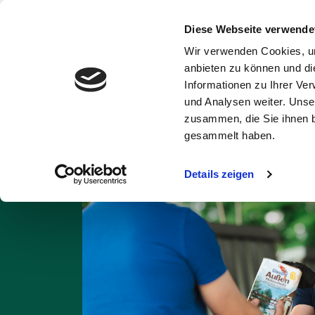
Diese Webseite verwende
Wir verwenden Cookies, um
Abfälle und
Ent
anbieten zu können und di
Wertstoffe
Informationen zu Ihrer Ve
und Analysen weiter. Unse
Startseite
Abfall A
zusammen, die Sie ihnen b
gesammelt haben.
Details zeigen