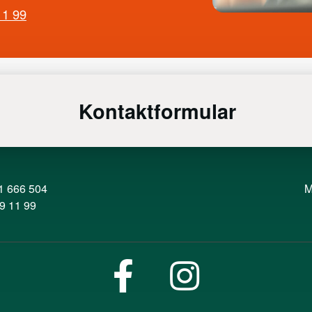
11 99
Kontaktformular
1 666 504
M
9 11 99