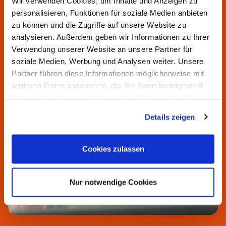
Ihnen gern.
Wir verwenden Cookies, um Inhalte und Anzeigen zu
personalisieren, Funktionen für soziale Medien anbieten
Unsere Servicezeiten:
zu können und die Zugriffe auf unsere Website zu
Montag bis Donnerstag von 7:00 bis 16:30 Uhr
analysieren. Außerdem geben wir Informationen zu Ihrer
Freitag von 7:00 bis 15:00 Uhr
Verwendung unserer Website an unsere Partner für
soziale Medien, Werbung und Analysen weiter. Unsere
Partner führen diese Informationen möglicherweise mit
weiteren Daten zusammen, die Sie ihnen bereitgestellt
haben oder die sie im Rahmen Ihrer Nutzung der Dienste
gesammelt haben.
Details zeigen
Cookies zulassen
Nur notwendige Cookies