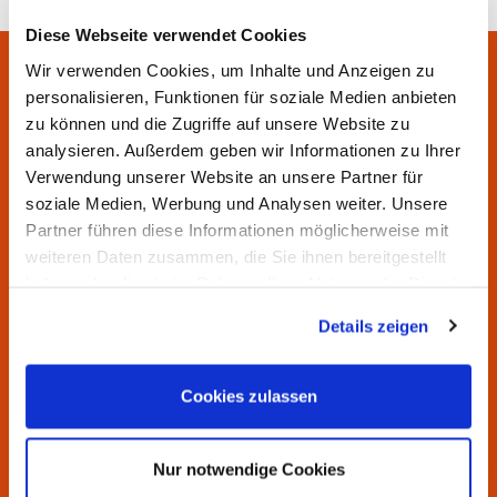
Diese Webseite verwendet Cookies
Wir verwenden Cookies, um Inhalte und Anzeigen zu
Sie haben Fragen? Wir helfen
personalisieren, Funktionen für soziale Medien anbieten
zu können und die Zugriffe auf unsere Website zu
Ihnen gern.
analysieren. Außerdem geben wir Informationen zu Ihrer
Verwendung unserer Website an unsere Partner für
Unsere Servicezeiten:
soziale Medien, Werbung und Analysen weiter. Unsere
Montag bis Donnerstag von 7:00 bis 16:30 Uhr
Partner führen diese Informationen möglicherweise mit
Freitag von 7:00 bis 15:00 Uhr
weiteren Daten zusammen, die Sie ihnen bereitgestellt
haben oder die sie im Rahmen Ihrer Nutzung der Dienste
gesammelt haben.
Details zeigen
Cookies zulassen
Nur notwendige Cookies