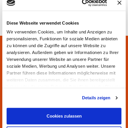
Sachstand:15.05.2024
Diese Webseite verwendet Cookies
Wir verwenden Cookies, um Inhalte und Anzeigen zu
personalisieren, Funktionen für soziale Medien anbieten
zu können und die Zugriffe auf unsere Website zu
Sie haben Fragen? Wir helfen
analysieren. Außerdem geben wir Informationen zu Ihrer
Verwendung unserer Website an unsere Partner für
Ihnen gern.
soziale Medien, Werbung und Analysen weiter. Unsere
Partner führen diese Informationen möglicherweise mit
Unsere Servicezeiten:
weiteren Daten zusammen, die Sie ihnen bereitgestellt
Montag bis Donnerstag von 7:00 bis 16:30 Uhr
haben oder die sie im Rahmen Ihrer Nutzung der Dienste
Freitag von 7:00 bis 15:00 Uhr
gesammelt haben.
Details zeigen
Cookies zulassen