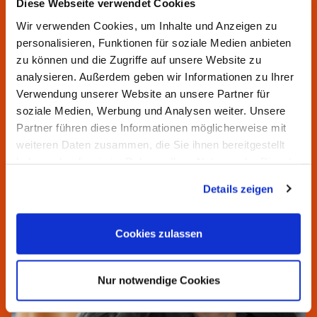
Diese Webseite verwendet Cookies
Sie haben Fragen? Wir helfen
Wir verwenden Cookies, um Inhalte und Anzeigen zu
personalisieren, Funktionen für soziale Medien anbieten
Ihnen gern.
zu können und die Zugriffe auf unsere Website zu
Unsere Servicezeiten:
analysieren. Außerdem geben wir Informationen zu Ihrer
Verwendung unserer Website an unsere Partner für
Montag bis Donnerstag von 7:00 bis 16:30 Uhr
soziale Medien, Werbung und Analysen weiter. Unsere
Freitag von 7:00 bis 15:00 Uhr
Partner führen diese Informationen möglicherweise mit
weiteren Daten zusammen, die Sie ihnen bereitgestellt
haben oder die sie im Rahmen Ihrer Nutzung der Dienste
gesammelt haben.
Details zeigen
Cookies zulassen
Nur notwendige Cookies