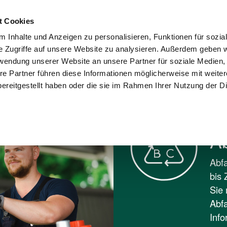
Kontakt
Karriere
Presse
Wohnungswi
t Cookies
 Inhalte und Anzeigen zu personalisieren, Funktionen für sozia
sorgung und
Umwelt und
e Zugriffe auf unsere Website zu analysieren. Außerdem geben w
Stadtreinigung
Recycling
Verantwortung
rwendung unserer Website an unsere Partner für soziale Medien
re Partner führen diese Informationen möglicherweise mit weite
BC
ereitgestellt haben oder die sie im Rahmen Ihrer Nutzung der D
A
Abfa
bis 
Sie 
Abfa
Info