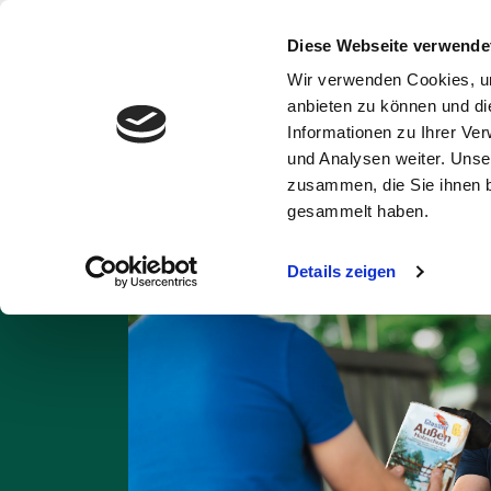
Diese Webseite verwende
Wir verwenden Cookies, um
Abfälle und
Ent
anbieten zu können und di
Wertstoffe
Informationen zu Ihrer Ve
und Analysen weiter. Unse
Startseite
Abfall A
zusammen, die Sie ihnen b
gesammelt haben.
Details zeigen