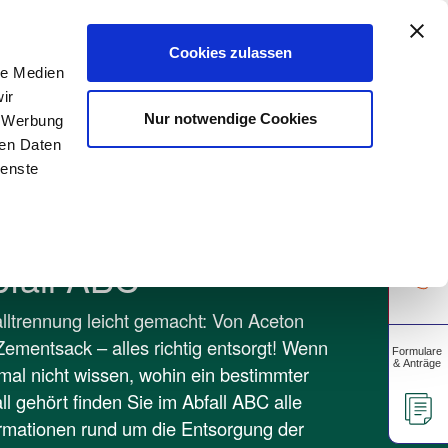
A
rtschaft
Gewerbekunden
Unsere Apps
A
Cookies zulassen
le Medien
ir
Über uns
Unser Blog
Nur notwendige Cookies
, Werbung
ren Daten
ienste
bfall ABC
lltrennung leicht gemacht: Von Aceton
Zementsack – alles richtig entsorgt! Wenn
mal nicht wissen, wohin ein bestimmter
ll gehört finden Sie im Abfall ABC alle
rmationen rund um die Entsorgung der