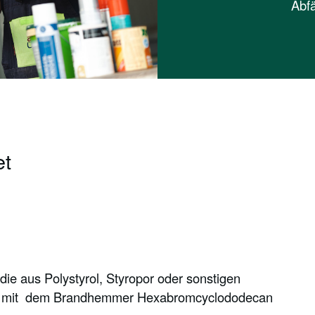
Abfä
et
e aus Polystyrol, Styropor oder sonstigen
en mit dem Brandhemmer Hexabromcyclododecan