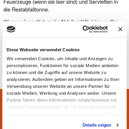
Feuerzeuge (wenn sie leer sind) und Servietten in
die Restabfalltonne.
Wenn gelegentlich mehr Abfall anfällt, können Sie
beim Wertstoffhof
oder online
einen Zusatzsack
kaufen. Stellen Sie diesen am Leerungstag einfach
zu dem Restabfallbehälter - wir nehmen ihn mit.
Diese Webseite verwendet Cookies
Sachstand: 09.10.2025
Wir verwenden Cookies, um Inhalte und Anzeigen zu
personalisieren, Funktionen für soziale Medien anbieten
zu können und die Zugriffe auf unsere Website zu
analysieren. Außerdem geben wir Informationen zu Ihrer
Verwendung unserer Website an unsere Partner für
soziale Medien, Werbung und Analysen weiter. Unsere
Partner führen diese Informationen möglicherweise mit
Sie haben Fragen? Wir helfen
weiteren Daten zusammen, die Sie ihnen bereitgestellt
haben oder die sie im Rahmen Ihrer Nutzung der Dienste
Ihnen gern.
gesammelt haben.
Details zeigen
Unsere Servicezeiten: