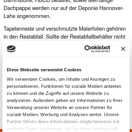
Dachpappe werden nur auf der Deponie Hannover-
Lahe angenommen.
Tapetenreste und verschmutzte Malerfolien gehören
in den Restabfall. Sollte der Restabfallbehälter nicht
ausreichen, können Zusatzsäcke gegen eine Gebühr
an den Wertstoffhöfen erworben werden. Diese
Säcke werden bei der Restabfallabfuhr
mitgenommen. Auch unverbrauchte Tapetenreste
Diese Webseite verwendet Cookies
können nicht wiederverwertet werden und gehören
Wir verwenden Cookies, um Inhalte und Anzeigen zu
deshalb ebenfalls in den Restabfall.
personalisieren, Funktionen für soziale Medien anbieten
zu können und die Zugriffe auf unsere Website zu
analysieren. Außerdem geben wir Informationen zu Ihrer
Verwendung unserer Website an unsere Partner für
soziale Medien, Werbung und Analysen weiter. Unsere
Partner führen diese Informationen möglicherweise mit
weiteren Daten zusammen, die Sie ihnen bereitgestellt