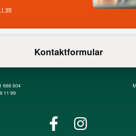
11 99
Kontaktformular
1 666 504
M
9 11 99