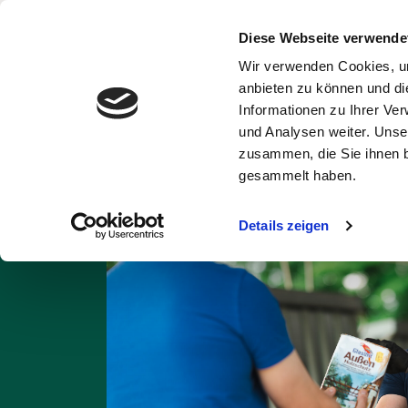
Diese Webseite verwende
Wir verwenden Cookies, um
Abfälle und
Ent
anbieten zu können und di
Wertstoffe
Informationen zu Ihrer Ve
und Analysen weiter. Unse
Startseite
Abfall A
zusammen, die Sie ihnen b
gesammelt haben.
Details zeigen