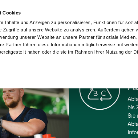
Kontakt
Karriere
Presse
Wohnungswi
t Cookies
 Inhalte und Anzeigen zu personalisieren, Funktionen für sozia
sorgung und
Umwelt und
e Zugriffe auf unsere Website zu analysieren. Außerdem geben w
Stadtreinigung
Recycling
Verantwortung
rwendung unserer Website an unsere Partner für soziale Medien
re Partner führen diese Informationen möglicherweise mit weite
BC
ereitgestellt haben oder die sie im Rahmen Ihrer Nutzung der D
A
Abfa
bis 
Sie 
Abfa
Info