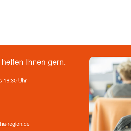
helfen Ihnen gern.
s 16:30 Uhr
ha-region.de