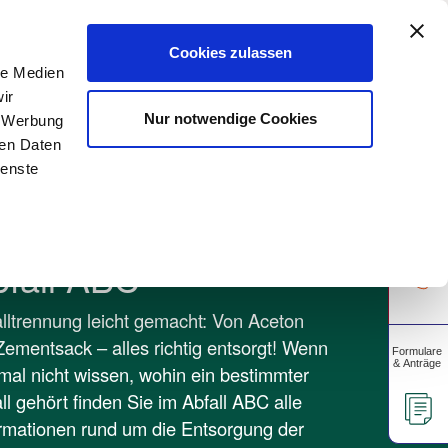
A
rtschaft
Gewerbekunden
Unsere Apps
A
Cookies zulassen
le Medien
ir
Über uns
Unser Blog
Nur notwendige Cookies
, Werbung
ren Daten
ienste
bfall ABC
lltrennung leicht gemacht: Von Aceton
Zementsack – alles richtig entsorgt! Wenn
mal nicht wissen, wohin ein bestimmter
ll gehört finden Sie im Abfall ABC alle
rmationen rund um die Entsorgung der