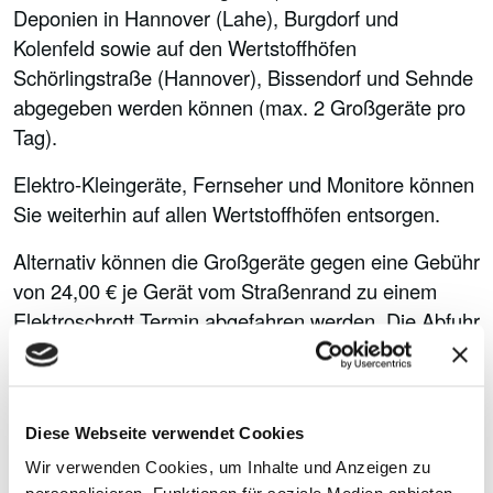
Deponien in Hannover (Lahe), Burgdorf und
Kolenfeld sowie auf den Wertstoffhöfen
Schörlingstraße (Hannover), Bissendorf und Sehnde
abgegeben werden können (max. 2 Großgeräte pro
Tag).
Elektro-Kleingeräte, Fernseher und Monitore können
Sie weiterhin auf allen Wertstoffhöfen entsorgen.
Alternativ können die Großgeräte gegen eine Gebühr
von 24,00 € je Gerät vom Straßenrand zu einem
Elektroschrott Termin abgefahren werden. Die Abfuhr
erfolgt für haushaltsübliche Geräte bis ca. 75kg
Die Bezahlung erfolgt über eine Wertmarke die Sie
auf unseren Wertstoffhöfen oder Bürgerbüros
Diese Webseite verwendet Cookies
erwerben können oder per Rechnung.
Wir verwenden Cookies, um Inhalte und Anzeigen zu