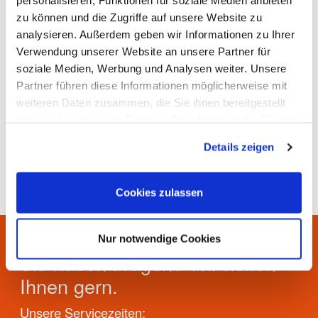
personalisieren, Funktionen für soziale Medien anbieten
Bitte stellen Sie das Gerät in kürzester Entfernung
zu können und die Zugriffe auf unsere Website zu
zum Fahrbahnrand bzw. zum nächstmöglichen
analysieren. Außerdem geben wir Informationen zu Ihrer
Halteplatz des Entsorgungsfahrzeuges ab.
Verwendung unserer Website an unsere Partner für
soziale Medien, Werbung und Analysen weiter. Unsere
Unser Handzettel für die Elektrogeräte
Partner führen diese Informationen möglicherweise mit
weiteren Daten zusammen, die Sie ihnen bereitgestellt
haben oder die sie im Rahmen Ihrer Nutzung der Dienste
Sachstand: 11.06.2026
gesammelt haben.
Details zeigen
Cookies zulassen
Nur notwendige Cookies
Sie haben Fragen? Wir helfen
Ihnen gern.
Unsere Servicezeiten: