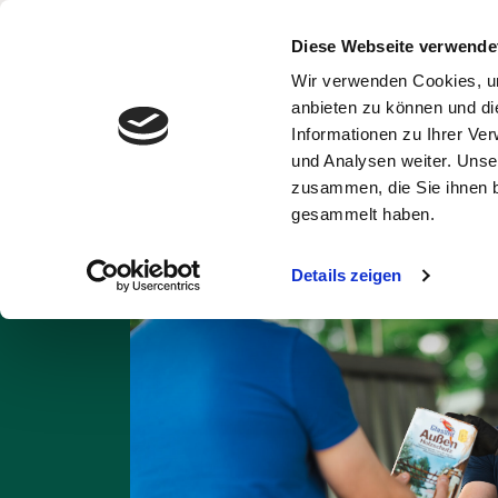
Diese Webseite verwende
Wir verwenden Cookies, um
Abfälle und
Ent
anbieten zu können und di
Wertstoffe
Informationen zu Ihrer Ve
und Analysen weiter. Unse
Startseite
Abfall A
zusammen, die Sie ihnen b
gesammelt haben.
Details zeigen