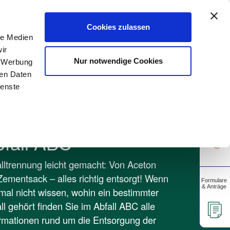
A
rtschaft
Gewerbekunden
Unsere Apps
A
Cookies zulassen
le Medien
ir
Über uns
Unser Blog
Nur notwendige Cookies
, Werbung
ren Daten
ienste
bfall ABC
lltrennung leicht gemacht: Von Aceton
Zementsack – alles richtig entsorgt! Wenn
mal nicht wissen, wohin ein bestimmter
ll gehört finden Sie im Abfall ABC alle
rmationen rund um die Entsorgung der