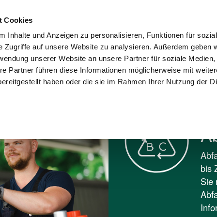
Kontakt
Karriere
Presse
Wohnungswi
t Cookies
 Inhalte und Anzeigen zu personalisieren, Funktionen für sozia
sorgung und
Umwelt und
e Zugriffe auf unsere Website zu analysieren. Außerdem geben w
Stadtreinigung
Recycling
Verantwortung
rwendung unserer Website an unsere Partner für soziale Medien
re Partner führen diese Informationen möglicherweise mit weite
BC
ereitgestellt haben oder die sie im Rahmen Ihrer Nutzung der D
A
Abfa
bis 
Sie 
Abfa
Info