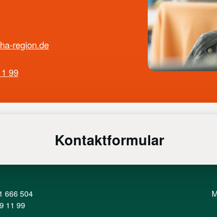
ha-region.de
11 99
Kontaktformular
1 666 504
M
9 11 99