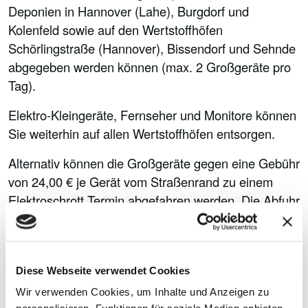
Deponien in Hannover (Lahe), Burgdorf und
Kolenfeld sowie auf den Wertstoffhöfen
Schörlingstraße (Hannover), Bissendorf und Sehnde
abgegeben werden können (max. 2 Großgeräte pro
Tag).
Elektro-Kleingeräte, Fernseher und Monitore können
Sie weiterhin auf allen Wertstoffhöfen entsorgen.
Alternativ können die Großgeräte gegen eine Gebühr
von 24,00 € je Gerät vom Straßenrand zu einem
Elektroschrott Termin abgefahren werden. Die Abfuhr
erfolgt für haushaltsübliche Geräte bis ca. 75kg
Die Bezahlung erfolgt über eine Wertmarke die Sie
auf unseren Wertstoffhöfen oder Bürgerbüros
Diese Webseite verwendet Cookies
erwerben können oder per Rechnung.
Wir verwenden Cookies, um Inhalte und Anzeigen zu