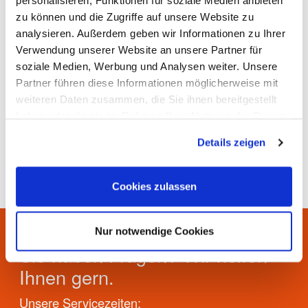
personalisieren, Funktionen für soziale Medien anbieten
Bitte stellen Sie das Gerät in kürzester Entfernung
zu können und die Zugriffe auf unsere Website zu
zum Fahrbahnrand bzw. zum nächstmöglichen
analysieren. Außerdem geben wir Informationen zu Ihrer
Halteplatz des Entsorgungsfahrzeuges ab.
Verwendung unserer Website an unsere Partner für
soziale Medien, Werbung und Analysen weiter. Unsere
Unser Handzettel für die Elektrogeräte
Partner führen diese Informationen möglicherweise mit
weiteren Daten zusammen, die Sie ihnen bereitgestellt
haben oder die sie im Rahmen Ihrer Nutzung der Dienste
Sachstand: 11.06.2026
gesammelt haben.
Details zeigen
Cookies zulassen
Nur notwendige Cookies
Sie haben Fragen? Wir helfen
Ihnen gern.
Unsere Servicezeiten: