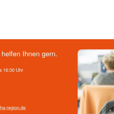
helfen Ihnen gern.
s 16:30 Uhr
ha-region.de