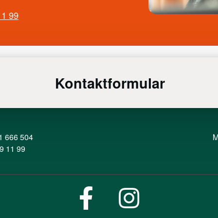
11 99
Kontaktformular
1 666 504
M
9 11 99