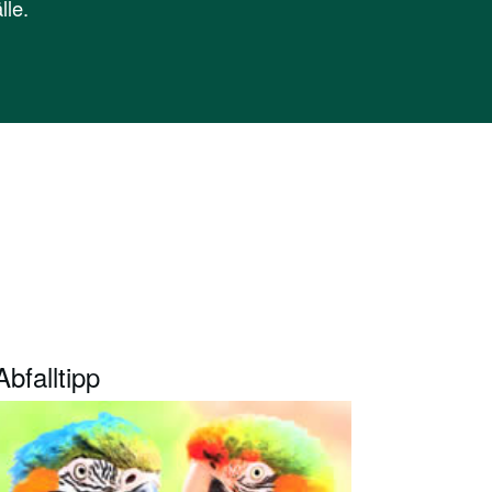
lle.
Abfalltipp