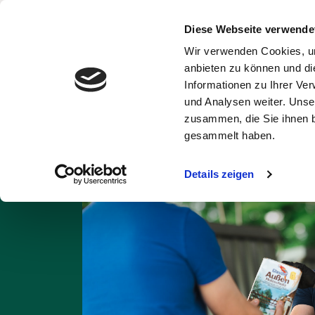
Diese Webseite verwende
Wir verwenden Cookies, um
Abfälle und
Ent
anbieten zu können und di
Wertstoffe
Informationen zu Ihrer Ve
und Analysen weiter. Unse
Startseite
Abfall A
zusammen, die Sie ihnen b
gesammelt haben.
Details zeigen