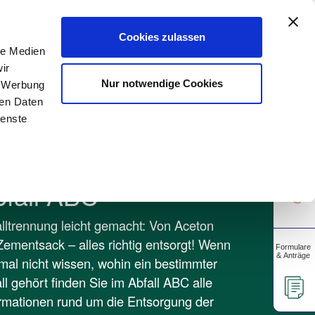
A
rtschaft
Gewerbekunden
Unsere Apps
A
Cookies zulassen
le Medien
ir
Über uns
Unser Blog
Nur notwendige Cookies
, Werbung
ren Daten
ienste
bfall ABC
lltrennung leicht gemacht: Von Aceton
Zementsack – alles richtig entsorgt! Wenn
mal nicht wissen, wohin ein bestimmter
ll gehört finden Sie im Abfall ABC alle
rmationen rund um die Entsorgung der