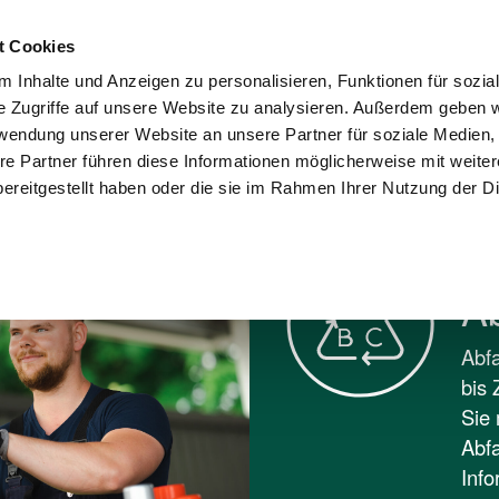
Kontakt
Karriere
Presse
Wohnungswi
t Cookies
 Inhalte und Anzeigen zu personalisieren, Funktionen für sozia
sorgung und
Umwelt und
e Zugriffe auf unsere Website zu analysieren. Außerdem geben w
Stadtreinigung
Recycling
Verantwortung
rwendung unserer Website an unsere Partner für soziale Medien
re Partner führen diese Informationen möglicherweise mit weite
BC
ereitgestellt haben oder die sie im Rahmen Ihrer Nutzung der D
A
Abfa
bis 
Sie 
Abfa
Info