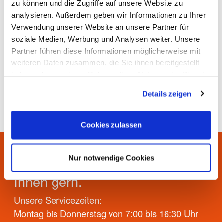
zu können und die Zugriffe auf unsere Website zu
analysieren. Außerdem geben wir Informationen zu Ihrer
Verwerten ist gut, vermeiden ist besser: Wählen
Verwendung unserer Website an unsere Partner für
Sie beim Einkauf möglichst Produkte, bei denen
soziale Medien, Werbung und Analysen weiter. Unsere
keine oder nur notwendige Verpackungen
Partner führen diese Informationen möglicherweise mit
anfallen.
weiteren Daten zusammen, die Sie ihnen bereitgestellt
haben oder die sie im Rahmen Ihrer Nutzung der Dienste
gesammelt haben.
Details zeigen
Cookies zulassen
Nur notwendige Cookies
Sie haben Fragen? Wir helfen
Ihnen gern.
Unsere Servicezeiten:
Montag bis Donnerstag von 7:00 bis 16:30 Uhr