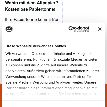
Wohin mit dem Altpapier?
Kostenlose Papiertonne!
Ihre Papiertonne kommt frei
Haus zu Ihnen und wird ab
dann kostenlos für Sie von
uns geleert. Sie können Ihre
Tonne
hier online bestellen
.
Diese Webseite verwendet Cookies
Wir verwenden Cookies, um Inhalte und Anzeigen zu
Mehr Infos zur Papiertonne
personalisieren, Funktionen für soziale Medien anbieten
zu können und die Zugriffe auf unsere Website zu
analysieren. Außerdem geben wir Informationen zu Ihrer
Verwendung unserer Website an unsere Partner für
soziale Medien, Werbung und Analysen weiter. Unsere
Partner führen diese Informationen möglicherweise mit
weiteren Daten zusammen, die Sie ihnen bereitgestellt
Sie haben Fragen? Wir helfen
haben oder die sie im Rahmen Ihrer Nutzung der Dienste
gesammelt haben.